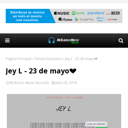
Página Principal
Temas Exclusivos
Jey L - 23 de mayo💔
Jey L - 23 de mayo💔
Mi Barrio Music Records
Julio 09, 2018