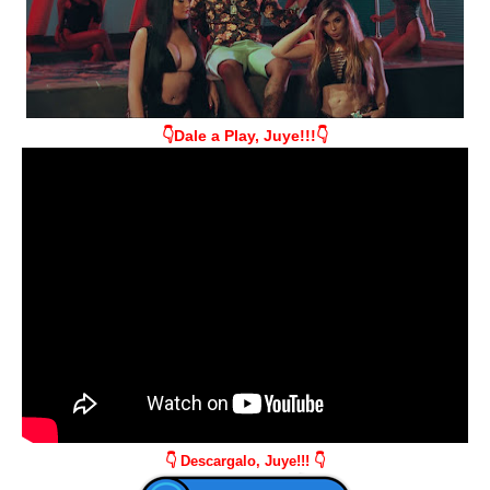
👇Dale a Play, Juye!!!👇
👇 Descargalo, Juye!!! 👇