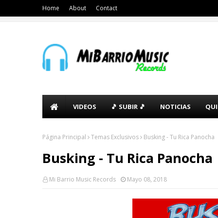
Home
About
Contact
VIDEOS
🎵 SUBIR 🎵
NOTICIAS
QUI
Página Principal
Temas Exclusivos
Busking - Tu Rica Panocha
Busking - Tu Rica Panocha
Mi Barrio Music Records
Mayo 08, 2018