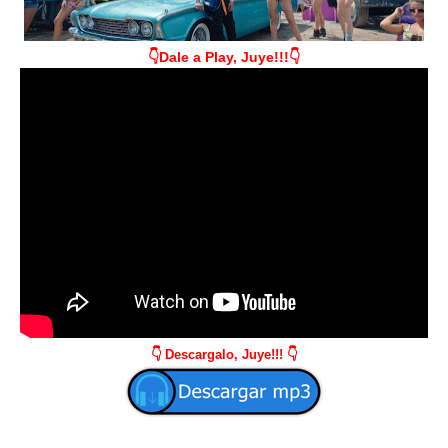
👇Dale a Play, Juye!!!👇
👇 Descargalo, Juye!!! 👇