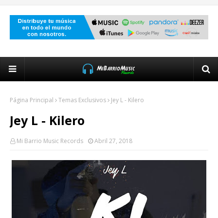
Página Principal
Temas Exclusivos
Jey L - Kilero
Jey L - Kilero
Mi Barrio Music Records
Abril 27, 2018