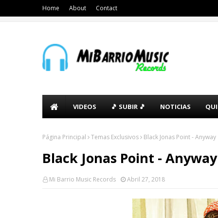
Home
About
Contact
VIDEOS
🎵 SUBIR 🎵
NOTICIAS
QUI
Página Principal
Temas Exclusivos
Black Jonas Point - Anyway
Black Jonas Point - Anyway
Mi Barrio Music Records
Abril 27, 2018