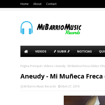
Home
About
Contact
VIDEOS
🎵 SUBIR 🎵
NOTICIAS
QUI
Página Principal
Videos
Aneudy - Mi Muñeca Freca (Vídeo Ofici
Aneudy - Mi Muñeca Freca (
Mi Barrio Music Records
Abril 27, 2018