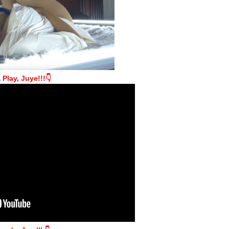
 Play, Juye!!!👇