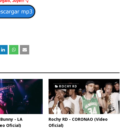
rgalo, Juye!!! 👇
ROCHY RD
d Bunny - LA
Rochy RD - CORONAO (Video
o Oficial)
Oficial)