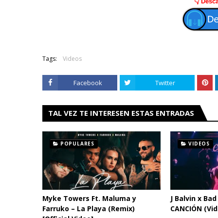
👇 Desca
Tags:
Videos
Facebook
Twitter
TAL VEZ TE INTERESEN ESTAS ENTRADAS
POPULARES
VIDEOS
Myke Towers Ft. Maluma y
J Balvin x Ba
Farruko – La Playa (Remix)
CANCIÓN (Vide