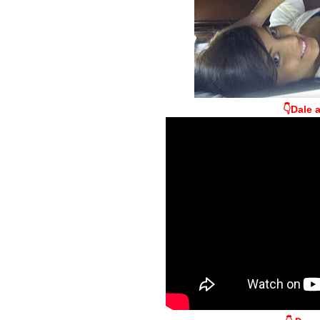
👇Dale a